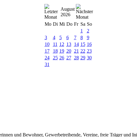
August
2026
Mo
Di
Mi
Do
Fr
Sa
So
1
2
3
4
5
6
7
8
9
10
11
12
13
14
15
16
17
18
19
20
21
22
23
24
25
26
27
28
29
30
31
nen und Bewohner, Gewerbetreibende, Vereine, freie Träger und Initia