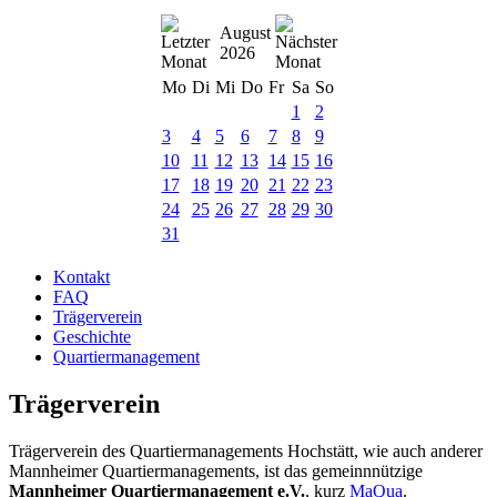
August
2026
Mo
Di
Mi
Do
Fr
Sa
So
1
2
3
4
5
6
7
8
9
10
11
12
13
14
15
16
17
18
19
20
21
22
23
24
25
26
27
28
29
30
31
Kontakt
FAQ
Trägerverein
Geschichte
Quartiermanagement
Trägerverein
Trägerverein des Quartiermanagements Hochstätt, wie auch anderer
Mannheimer Quartiermanagements, ist das gemeinnnützige
Mannheimer Quartiermanagement e.V.
, kurz
MaQua
.