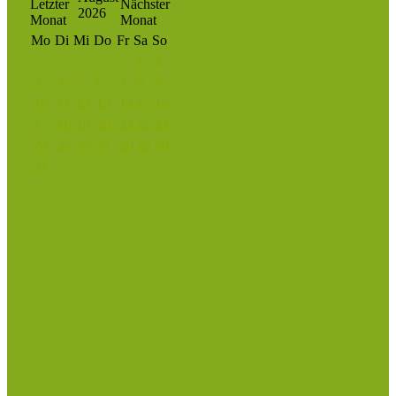
2026
Mo
Di
Mi
Do
Fr
Sa
So
1
2
3
4
5
6
7
8
9
10
11
12
13
14
15
16
17
18
19
20
21
22
23
24
25
26
27
28
29
30
31