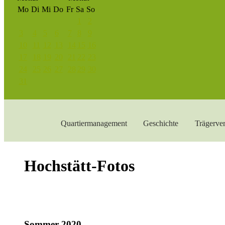
Mo
Di
Mi
Do
Fr
Sa
So
1
2
3
4
5
6
7
8
9
10
11
12
13
14
15
16
17
18
19
20
21
22
23
24
25
26
27
28
29
30
31
Quartiermanagement
Geschichte
Trägerver
Hochstätt-Fotos
Sommer 2020